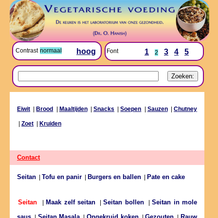
Contrast
normaal
hoog
Font
1
3
4
5
2
Eiwit
|
Brood
|
Maaltijden
|
Snacks
|
Soepen
|
Sauzen
|
Chutney
|
Zoet
|
Kruiden
Contact
Seitan
Tofu en panir
Burgers en ballen
Pate en cake
|
|
|
Maak zelf seitan
Seitan bollen
Seitan in mole
Seitan
|
|
|
saus
Seitan Masala
Ongekruid koken
Gezouten
Rauw
|
|
|
|