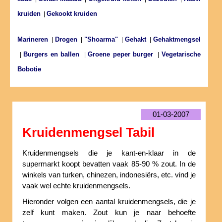
kruiden
Gekookt kruiden
|
Marineren
Drogen
"Shoarma"
Gehakt
Gehaktmengsel
|
|
|
|
Burgers en ballen
Groene peper burger
Vegetarische
|
|
|
Bobotie
01-03-2007
Kruidenmengsel Tabil
Kruidenmengsels die je kant-en-klaar in de
supermarkt koopt bevatten vaak 85-90 % zout. In de
winkels van turken, chinezen, indonesiërs, etc. vind je
vaak wel echte kruidenmengsels.
Hieronder volgen een aantal kruidenmengsels, die je
zelf kunt maken. Zout kun je naar behoefte