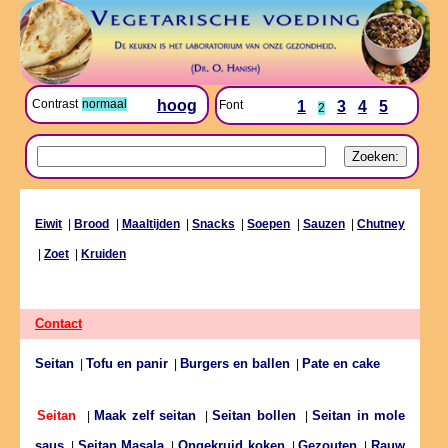
Contrast
normaal
hoog
Font
1
3
4
5
2
Eiwit
|
Brood
|
Maaltijden
|
Snacks
|
Soepen
|
Sauzen
|
Chutney
|
Zoet
|
Kruiden
Contact
Seitan
Tofu en panir
Burgers en ballen
Pate en cake
|
|
|
Maak zelf seitan
Seitan bollen
Seitan in mole
Seitan
|
|
|
saus
Seitan Masala
Ongekruid koken
Gezouten
Rauw
|
|
|
|