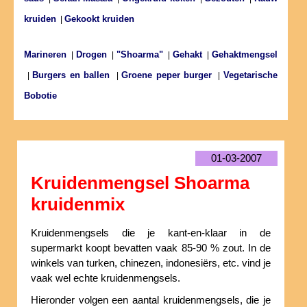
kruiden
Gekookt kruiden
|
Marineren
Drogen
"Shoarma"
Gehakt
Gehaktmengsel
|
|
|
|
Burgers en ballen
Groene peper burger
Vegetarische
|
|
|
Bobotie
01-03-2007
Kruidenmengsel Shoarma
kruidenmix
Kruidenmengsels die je kant-en-klaar in de
supermarkt koopt bevatten vaak 85-90 % zout. In de
winkels van turken, chinezen, indonesiërs, etc. vind je
vaak wel echte kruidenmengsels.
Hieronder volgen een aantal kruidenmengsels, die je