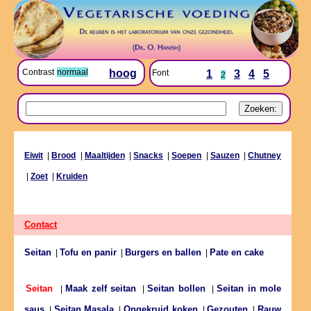
Contrast
normaal
hoog
Font
1
3
4
5
2
Eiwit
|
Brood
|
Maaltijden
|
Snacks
|
Soepen
|
Sauzen
|
Chutney
|
Zoet
|
Kruiden
Contact
Seitan
Tofu en panir
Burgers en ballen
Pate en cake
|
|
|
Maak zelf seitan
Seitan bollen
Seitan in mole
Seitan
|
|
|
saus
Seitan Masala
Ongekruid koken
Gezouten
Rauw
|
|
|
|