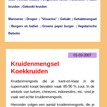
kruiden
Gekookt kruiden
|
Marineren
Drogen
"Shoarma"
Gehakt
Gehaktmengsel
|
|
|
|
Burgers en ballen
Groene peper burger
Vegetarische
|
|
|
Bobotie
01-03-2007
Kruidenmengsel
Koekkruiden
Kruidenmengsels die je kant-en-klaar in de
supermarkt koopt bevatten vaak 85-90 % zout. In de
winkels van turken, chinezen, indonesiërs, etc. vind je
vaak wel echte kruidenmengsels.
Hieronder volgen een aantal kruidenmengsels, die je