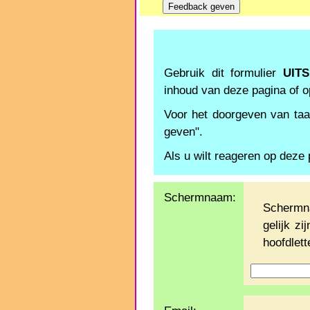
Gebruik dit formulier
UIT
inhoud van deze pagina of 
Voor het doorgeven van taal
geven".
Als u wilt reageren op deze 
Schermnaam:
Schermn
gelijk z
hoofdlette