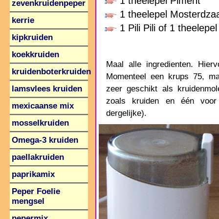
1 theelepel Piment
zevenkruidenpeper
1 theelepel Mosterdza
kerrie
1 Pili Pili of 1 theelepe
kipkruiden
koekkruiden
Maal alle ingredienten. Hierv
kruidenboterkruiden
Momenteel een krups 75, maa
zeer geschikt als kruidenmo
lamsvlees kruiden
zoals kruiden en één voor 
mexicaanse mix
dergelijke).
mosselkruiden
Omega-3 kruiden
paellakruiden
paprikamix
Peper Foelie
mengsel
pepermix