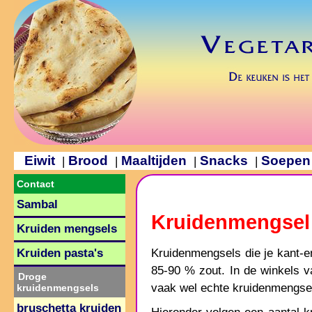
Eiwit
Brood
Maaltijden
Snacks
Soepen
|
|
|
|
Contact
Sambal
Kruidenmengsel
Kruiden mengsels
Kruidenmengsels die je kant-e
Kruiden pasta's
85-90 % zout. In de winkels va
Droge
vaak wel echte kruidenmengse
kruidenmengsels
bruschetta kruiden