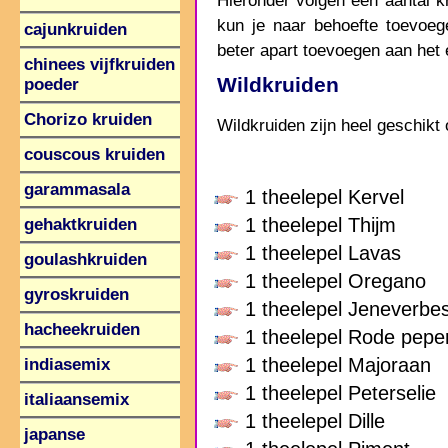
Hieronder volgen een aantal k
kun je naar behoefte toevoege
cajunkruiden
beter apart toevoegen aan het 
chinees vijfkruiden
Wildkruiden
poeder
Chorizo kruiden
Wildkruiden zijn heel geschikt
couscous kruiden
garammasala
1 theelepel Kervel
1 theelepel Thijm
gehaktkruiden
1 theelepel Lavas
goulashkruiden
1 theelepel Oregano
gyroskruiden
1 theelepel Jeneverbe
hacheekruiden
1 theelepel Rode pepe
1 theelepel Majoraan
indiasemix
1 theelepel Peterselie
italiaansemix
1 theelepel Dille
japanse