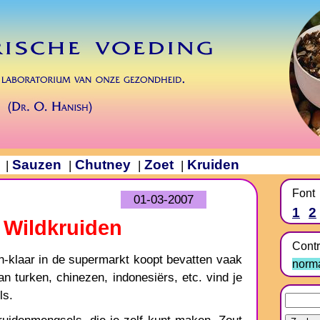
Sauzen
Chutney
Zoet
Kruiden
|
|
|
|
Font
01-03-2007
1
2
 Wildkruiden
Contr
n-klaar in de supermarkt koopt bevatten vaak
norm
n turken, chinezen, indonesiërs, etc. vind je
ls.