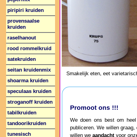
piripiri kruiden
provensaalse
kruiden
raselhanout
rood rommelkruid
satekruiden
seitan kruidenmix
Smakelijk eten, eet varietarisc
shoarma kruiden
speculaas kruiden
stroganoff kruiden
Promoot ons !!!
tabilkruiden
We doen ons best om heel g
tandoorikruiden
publiceren. We willen graag,
tunesisch
willen we
aandacht
voor onze