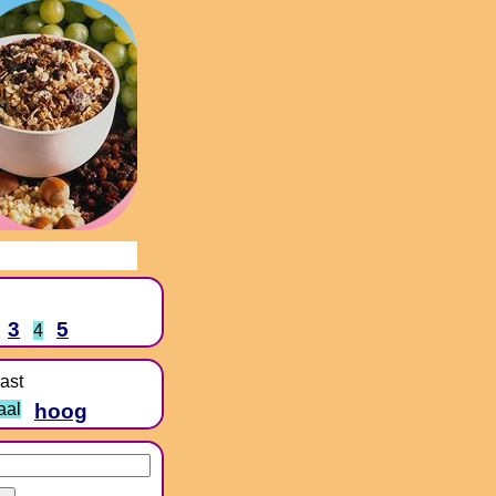
3
5
4
ast
aal
hoog