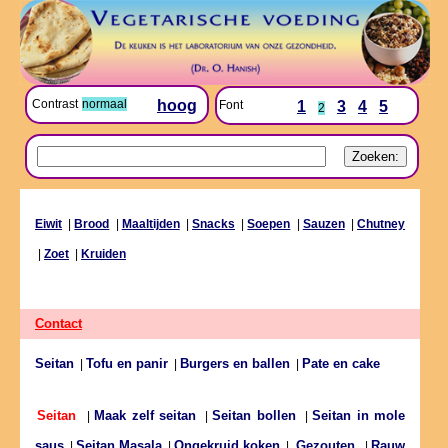
Contrast
normaal
hoog
Font
1
3
4
5
2
Eiwit
|
Brood
|
Maaltijden
|
Snacks
|
Soepen
|
Sauzen
|
Chutney
|
Zoet
|
Kruiden
Contact
Seitan
Tofu en panir
Burgers en ballen
Pate en cake
|
|
|
Maak zelf seitan
Seitan bollen
Seitan in mole
Seitan
|
|
|
saus
Seitan Masala
Ongekruid koken
Rauw
|
|
|
Gezouten
|