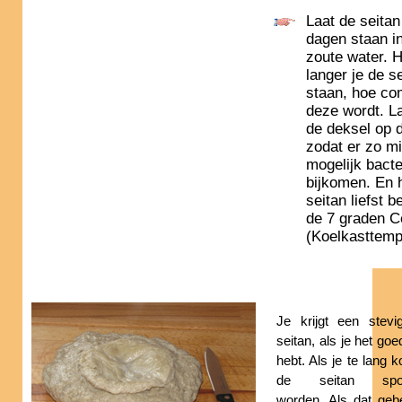
Laat de seitan
dagen staan in
zoute water. 
langer je de se
staan, hoe co
deze wordt. L
de deksel op 
zodat er zo m
mogelijk bacte
bijkomen. En 
seitan liefst 
de 7 graden C
(Koelkasttemp
Je krijgt een stev
seitan, als je het go
hebt. Als je te lang k
de seitan spon
worden. Als dat geb