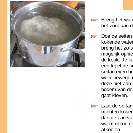
Breng het wat
het zout aan 
Doe de seitan 
kokende wate
breng het zo s
mogelijk opni
de kook. Je k
een lepel de 
seitan even h
weer bewegen
deze niet aan
bodem van de
gaat kleven.
Laat de seitan
minuten koken
dan de pan va
warmtebron en
afkoelen.