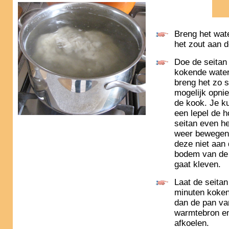
Breng het wat
het zout aan 
Doe de seitan 
kokende wate
breng het zo s
mogelijk opni
de kook. Je k
een lepel de 
seitan even h
weer bewegen
deze niet aan
bodem van de
gaat kleven.
Laat de seitan
minuten koken
dan de pan va
warmtebron en
afkoelen.