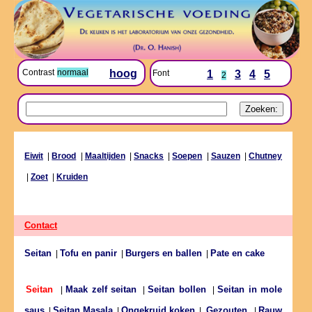
Contrast
normaal
hoog
Font
1
3
4
5
2
Eiwit
|
Brood
|
Maaltijden
|
Snacks
|
Soepen
|
Sauzen
|
Chutney
|
Zoet
|
Kruiden
Contact
Seitan
Tofu en panir
Burgers en ballen
Pate en cake
|
|
|
Maak zelf seitan
Seitan bollen
Seitan in mole
Seitan
|
|
|
saus
Seitan Masala
Ongekruid koken
Rauw
|
|
|
Gezouten
|