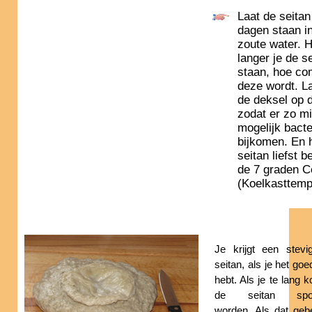
Laat de seitan
dagen staan in
zoute water. 
langer je de se
staan, hoe co
deze wordt. L
de deksel op 
zodat er zo m
mogelijk bacte
bijkomen. En 
seitan liefst 
de 7 graden C
(Koelkasttemp
Je krijgt een stev
seitan, als je het go
hebt. Als je te lang k
de seitan spon
worden. Als dat geb