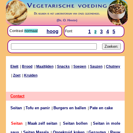
Contrast
normaal
hoog
Font
1
3
4
5
2
Eiwit
|
Brood
|
Maaltijden
|
Snacks
|
Soepen
|
Sauzen
|
Chutney
|
Zoet
|
Kruiden
Contact
Seitan
Tofu en panir
Burgers en ballen
Pate en cake
|
|
|
Maak zelf seitan
Seitan in mole
Seitan
|
|
Seitan bollen
|
saus
Seitan Masala
Ongekruid koken
Gezouten
Rauw
|
|
|
|